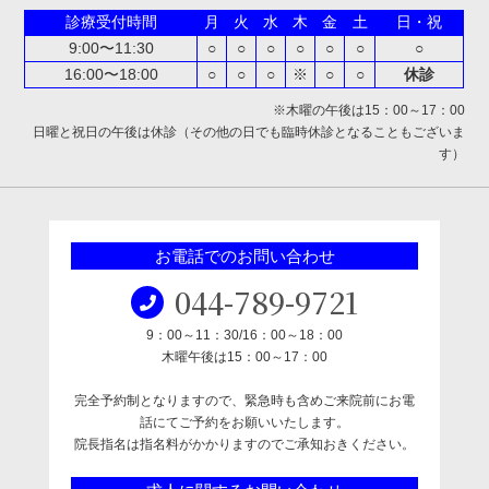
診療受付時間
月
火
水
木
金
土
日・祝
9:00〜11:30
○
○
○
○
○
○
○
16:00〜18:00
○
○
○
※
○
○
休診
※木曜の午後は15：00～17：00
日曜と祝日の午後は休診（その他の日でも臨時休診となることもございま
す）
お電話でのお問い合わせ
044-789-9721
9：00～11：30/16：00～18：00
木曜午後は15：00～17：00
完全予約制となりますので、緊急時も含めご来院前にお電
話にてご予約をお願いいたします。
院長指名は指名料がかかりますのでご承知おきください。