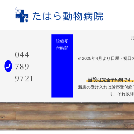
診療受
付時間
044-
※2025年4月より日曜・祝
789-
9721
当院は
完全予約制
です
新患の受け入れは診察受付終了
り、それ以