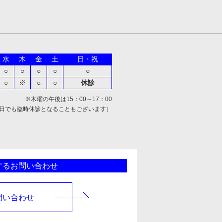
水
木
金
土
日・祝
○
○
○
○
○
○
※
○
○
休診
※木曜の午後は15：00～17：00
日でも臨時休診となることもございます）
するお問い合わせ
問い合わせ