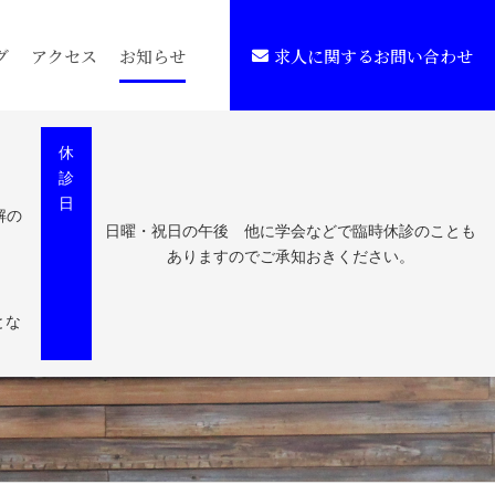
グ
アクセス
お知らせ
求人に関するお問い合わせ
休
診
日
解の
日曜・祝日の午後 他に学会などで臨時休診のことも
ありますのでご承知おきください。
とな