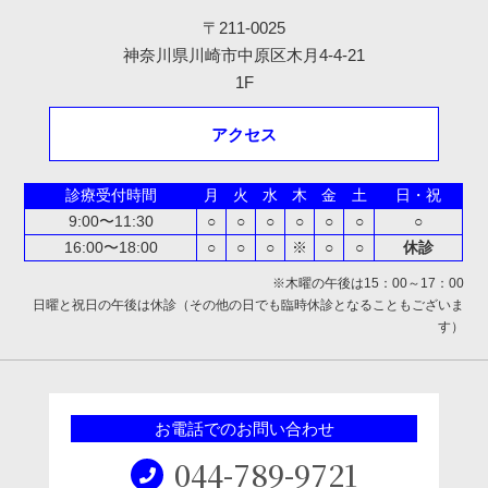
〒211-0025
神奈川県川崎市中原区木月4-4-21
1F
アクセス
診療受付時間
月
火
水
木
金
土
日・祝
9:00〜11:30
○
○
○
○
○
○
○
16:00〜18:00
○
○
○
※
○
○
休診
※木曜の午後は15：00～17：00
日曜と祝日の午後は休診（その他の日でも臨時休診となることもございま
す）
お電話でのお問い合わせ
044-789-9721