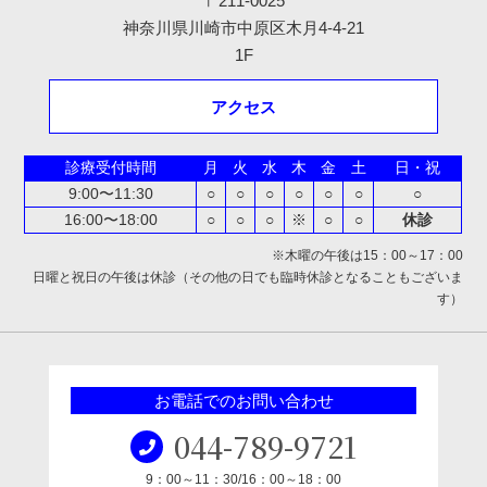
〒211-0025
神奈川県川崎市中原区木月4-4-21
1F
アクセス
診療受付時間
月
火
水
木
金
土
日・祝
9:00〜11:30
○
○
○
○
○
○
○
16:00〜18:00
○
○
○
※
○
○
休診
※木曜の午後は15：00～17：00
日曜と祝日の午後は休診（その他の日でも臨時休診となることもございま
す）
お電話でのお問い合わせ
044-789-9721
9：00～11：30/16：00～18：00