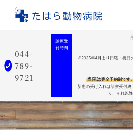
診療受
付時間
044-
※2025年4月より日曜・祝
789-
9721
当院は
完全予約制
です
新患の受け入れは診察受付終了
り、それ以