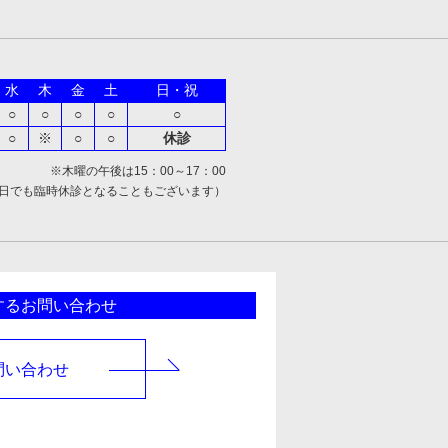
水
木
金
土
日・祝
○
○
○
○
○
○
※
○
○
休診
※木曜の午後は15：00～17：00
日でも臨時休診となることもございます）
するお問い合わせ
問い合わせ