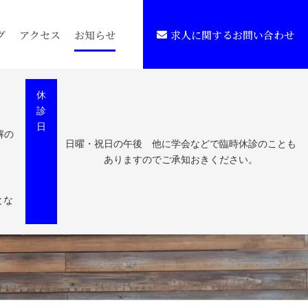
グ
アクセス
お知らせ
求人に関するお問い合わせ
休
診
日
解の
日曜・祝日の午後 他に学会などで臨時休診のことも
ありますのでご承知おきください。
とな