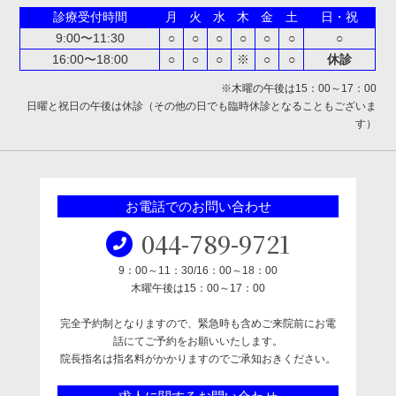
診療受付時間
月
火
水
木
金
土
日・祝
9:00〜11:30
○
○
○
○
○
○
○
16:00〜18:00
○
○
○
※
○
○
休診
※木曜の午後は15：00～17：00
日曜と祝日の午後は休診（その他の日でも臨時休診となることもございま
す）
お電話でのお問い合わせ
044-789-9721
9：00～11：30/16：00～18：00
木曜午後は15：00～17：00
完全予約制となりますので、緊急時も含めご来院前にお電
話にてご予約をお願いいたします。
院長指名は指名料がかかりますのでご承知おきください。